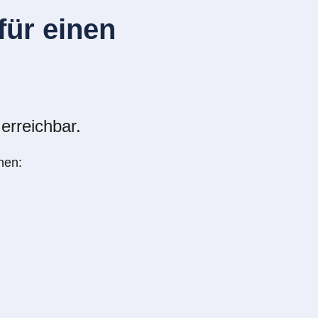
ür einen
erreichbar.
nen: